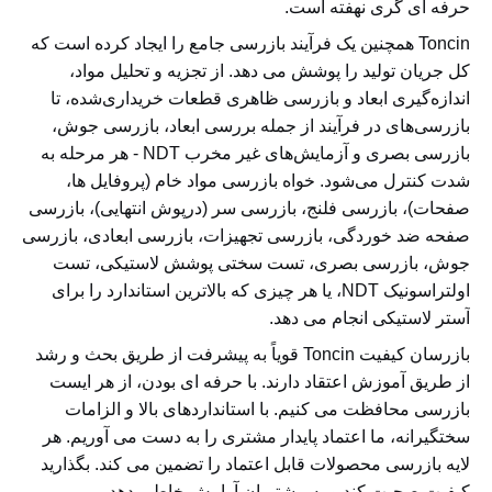
حرفه ای گری نهفته است.
Toncin همچنین یک فرآیند بازرسی جامع را ایجاد کرده است که
کل جریان تولید را پوشش می دهد. از تجزیه و تحلیل مواد،
اندازه‌گیری ابعاد و بازرسی ظاهری قطعات خریداری‌شده، تا
بازرسی‌های در فرآیند از جمله بررسی ابعاد، بازرسی جوش،
بازرسی بصری و آزمایش‌های غیر مخرب NDT - هر مرحله به
شدت کنترل می‌شود. خواه بازرسی مواد خام (پروفایل ها،
صفحات)، بازرسی فلنج، بازرسی سر (درپوش انتهایی)، بازرسی
صفحه ضد خوردگی، بازرسی تجهیزات، بازرسی ابعادی، بازرسی
جوش، بازرسی بصری، تست سختی پوشش لاستیکی، تست
اولتراسونیک NDT، یا هر چیزی که بالاترین استاندارد را برای
آستر لاستیکی انجام می دهد.
بازرسان کیفیت Toncin قویاً به پیشرفت از طریق بحث و رشد
از طریق آموزش اعتقاد دارند. با حرفه ای بودن، از هر ایست
بازرسی محافظت می کنیم. با استانداردهای بالا و الزامات
سختگیرانه، ما اعتماد پایدار مشتری را به دست می آوریم. هر
لایه بازرسی محصولات قابل اعتماد را تضمین می کند. بگذارید
کیفیت صحبت کند و به مشتریان آرامش خاطر بدهد.