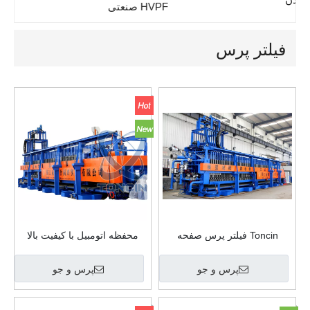
HVPF صنعتی
فیلتر پرس
Toncin فیلتر پرس صفحه
محفظه اتومبیل با کیفیت بالا
محفظه فشرده هوشمند SSPF
Toncin پس از باز کردن
مطبوعات فیلتر
پرس و جو
پرس و جو