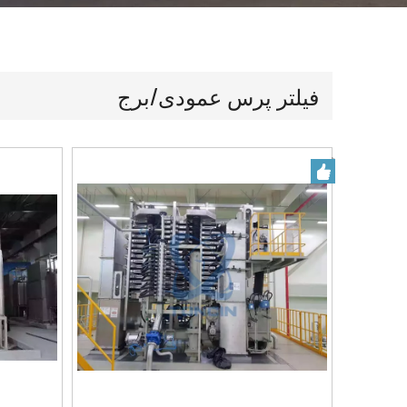
فیلتر پرس عمودی/برج