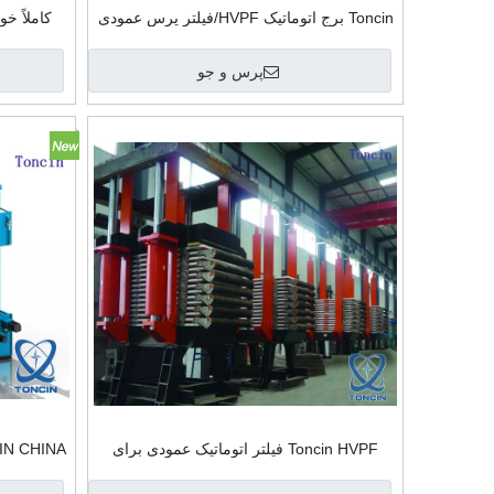
Toncin برج اتوماتیک HVPF/فیلتر پرس عمودی
کاملاً خ
برای صنعت معدن در چین
پرس و جو
Toncin HVPF فیلتر اتوماتیک عمودی برای
N CHINA
صنعت باتری لیتیوم
برا