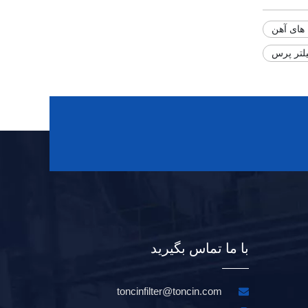
های آهن
لتر پرس
با ما تماس بگیرید
toncinfilter@toncin.com
