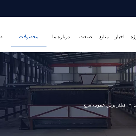
ژه
اخبار
منابع
صنعت
درباره ما
محصولات
ص
د
»
فیلتر پرس عمودی/برج