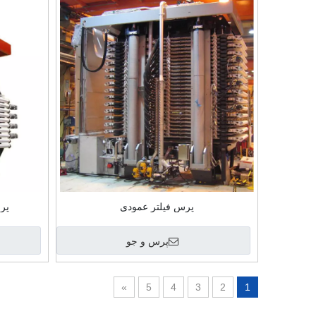
پرس فیلتر عمودی
پر
پرس و جو
»
5
4
3
2
1