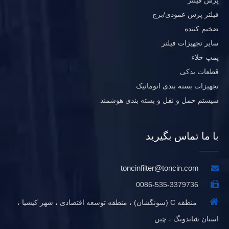
فیلتر پرس عمودی/برج
ضخیم کننده
سایر تجهیزات فیلتر
پمپ خلاء
قطعات یدکی
تجهیزات بسته بندی اتوماتیک
سیستم حمل و نقل و بسته بندی هوشمند
با ما تماس بگیرید
toncinfilter@toncin.com


0086-535-3379736

منطقه C (سونگشان) ، منطقه توسعه اقتصادی ، شهر کیشیا ،
استان شاندونگ ، چین