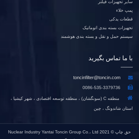
سایر تجهیزات فیلتر
پمپ خلاء
قطعات یدکی
تجهیزات بسته بندی اتوماتیک
سیستم حمل و نقل و بسته بندی هوشمند
با ما تماس بگیرید
toncinfilter@toncin.com


0086-535-3379736

منطقه C (سونگشان) ، منطقه توسعه اقتصادی ، شهر کیشیا ،
استان شاندونگ ، چین
حق چاپ © 2021 Nuclear Industry Yantai Toncin Group Co.، Ltd