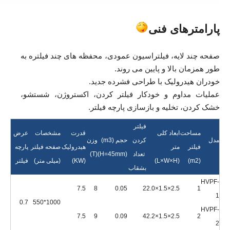
پارامترهای فنی
صفحه چند لایه، فیلتراسیون عمودی، محفظه های چند فیلتره به
طور همزمان بالا و پایین می روند.
خودران هیدرولیک با طراحی فشرده جدید.
عملیات مداوم و خودکار فیلتر کردن، اکستروژن، شستشو،
خشک کردن، تخلیه و بازسازی پارچه فیلتر.
فیلتر
مساحت
ابعاد کلی
قدرت
مشخصات
عرض
مدل
کردن
حجم (m3)
وزن
فیلتر
متر
هیدرولیک
صفحه فیلتر
پارچه
تعداد
(H=45mm)
(T)
(m2)
(L×W×H)
(KW)
(میلی متر)
فیلتر
بشقاب
HVPF-
7.5
8
0.05
2
2.5×1.5×2.0
1
1
0.7
1000*550
HVPF-
7.5
9
0.09
4
2.5×1.5×2.2
2
2