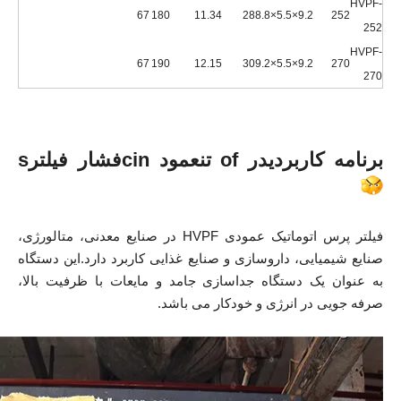
HVPF-
67
180
11.34
28
9.2×5.5×8.8
252
252
HVPF-
67
190
12.15
30
9.2×5.5×9.2
270
270
برنامه کاربردی
در o
f تن
عمود cin
فشار فیلتر
s
فیلتر پرس اتوماتیک عمودی HVPF در صنایع معدنی، متالورژی،
صنایع شیمیایی، داروسازی و صنایع غذایی کاربرد دارد.این دستگاه
به عنوان یک دستگاه جداسازی جامد و مایعات با ظرفیت بالا،
صرفه جویی در انرژی و خودکار می باشد.