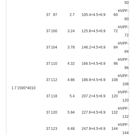
50
HVPF-
37
97
2.7
10
6.9×4.5×5.4
60
60
HVPF-
37
100
3.24
12
6.9×4.5×5.8
72
72
HVPF-
37
104
3.78
14
6.9×4.5×6.2
84
84
HVPF-
37
110
4.32
16
6.9×4.5×6.5
96
96
HVPF-
37
112
4.86
18
6.9×4.5×6.9
108
108
1.7
4010*1500
HVPF-
37
118
5.4
20
6.9×4.5×7.2
120
120
HVPF-
37
120
5.94
22
6.9×4.5×7.6
132
132
HVPF-
37
123
6.48
24
6.9×4.5×7.9
144
144