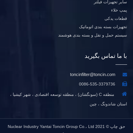
سایر تجهیزات فیلتر
پمپ خلاء
قطعات یدکی
تجهیزات بسته بندی اتوماتیک
سیستم حمل و نقل و بسته بندی هوشمند
با ما تماس بگیرید
toncinfilter@toncin.com


0086-535-3379736

منطقه C (سونگشان) ، منطقه توسعه اقتصادی ، شهر کیشیا ،
استان شاندونگ ، چین
حق چاپ © 2021 Nuclear Industry Yantai Toncin Group Co.، Ltd