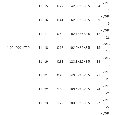
HVPF-
11
15
0.27
4
3.5×2.5×2.3
4
4
HVPF-
11
16
0.41
6
3.5×2.5×2.5
9
9
HVPF-
11
17
0.54
8
3.5×2.5×2.7
12
12
HVPF-
1.05
1750*900
11
18
0.68
10
3.5×2.5×2.9
15
15
HVPF-
11
19
0.81
12
3.5×2.5×3.1
18
18
HVPF-
11
21
0.95
14
3.5×2.5×3.3
21
21
HVPF-
11
22
1.08
16
3.5×2.5×3.4
24
24
HVPF-
11
23
1.22
18
3.5×2.5×3.6
27
27
HVPF-