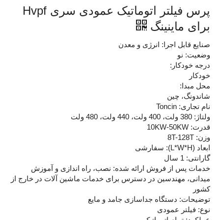
پرس فیلتر اتوماتیک عمودی سری Hvpf
برای ماینینگ
صنایع قابل اجرا: انرژی و معدن
وضعیت: نو
درجه خودکار:
خودکار
محل مبدا:
شاندونگ، چین
نام تجاری: Toncin
ولتاژ: 380 ولت، 400 ولت، 440 ولت، 480 ولت
قدرت: 10KW-50KW
وزن: 8T-128T
ابعاد (L*W*H): سفارشی
گارانتی: 1 سال
خدمات پس از فروش ارائه شده: نصب، راه اندازی و آموزش
میدانی، مهندسین در دسترس برای خدمات ماشین آلات در خارج از
کشور
توضیحات: دستگاه جداسازی جامد و مایع
نوع: فیلتر عمودی
عملکرد: تمام اتوماتیک