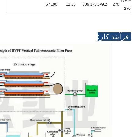
HVPF-
67
190
12.15
30
9.2×5.5×9.2
270
270
فرآیند کار: