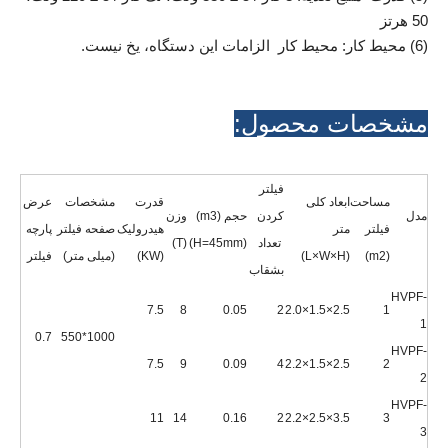
50 هرتز
(6) محیط کار: محیط کار الزامات این دستگاه، یخ نیست.
مشخصات محصول:
فیلتر
مساحت
ابعاد کلی
قدرت
مشخصات
عرض
مدل
کردن
حجم (m3)
وزن
فیلتر
متر
هیدرولیک
صفحه فیلتر
پارچه
تعداد
(H=45mm)
(T)
(m2)
(L×W×H)
(KW)
(میلی متر)
فیلتر
بشقاب
HVPF-
7.5
8
0.05
2
2.5×1.5×2.0
1
1
0.7
1000*550
HVPF-
7.5
9
0.09
4
2.5×1.5×2.2
2
2
HVPF-
11
14
0.16
2
3.5×2.5×2.2
3
3