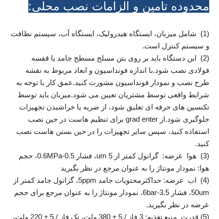
محدوده تامین و الزامات نصب محلی:
(1) شامل میزبان، ایستگاه هیدرولیک، ایستگاه آب، سیستم نظافت
و سیستم کنترل است.
(2) این دستگاه باید بر روی بتن مسلح مسطح جامد یا قفسه
فولادی نصب شود.با اندازه فونداسیون و ابعاد مربوط به نقشه
طرح نصب و نمودار فونداسیون مشورت کنید.عمق کار با توجه به
شرایط واقعی توسط مشتریان تعیین می شود.میزبان باید توسط
تکنسین های حرفه ای تعلیق شود، از ضربه یا خراشیدن تجهیزات
جلوگیری شود.از grad enter برای تنظیم هاست در حین نصب
استفاده کنید، سپس سایر تجهیزات را در حین بستن هاست نصب
کنید.
(3) هوا عرضه: گرانول کمتر از 5 um، فشار 0.5-0.6MPa، حجم
هوا: نمودار مونتاژ را به عنوان مرجع در نظر بگیرید
(4) اب عرضه: حداکثرمحتویات جامد 5ppm، گرانول جامد کمتر از
50um، فشار 3.5-6bar، نمودار مونتاژ را به عنوان مرجع برای حجم
عرضه در نظر بگیرید.
(5) قدرت منبع تغذیه: 3 فاز / 5 ± 380 ولت، تک فاز / 5 ± 220 ولت،