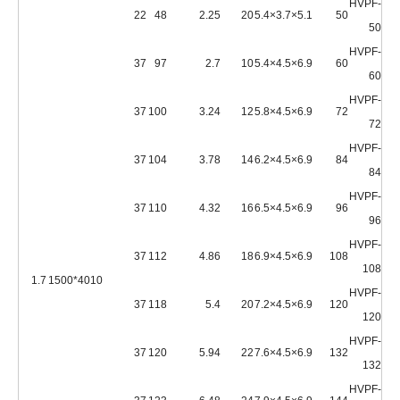
HVPF-
22
48
2.25
20
5.1×3.7×5.4
50
50
HVPF-
37
97
2.7
10
6.9×4.5×5.4
60
60
HVPF-
37
100
3.24
12
6.9×4.5×5.8
72
72
HVPF-
37
104
3.78
14
6.9×4.5×6.2
84
84
HVPF-
37
110
4.32
16
6.9×4.5×6.5
96
96
HVPF-
37
112
4.86
18
6.9×4.5×6.9
108
108
1.7
4010*1500
HVPF-
37
118
5.4
20
6.9×4.5×7.2
120
120
HVPF-
37
120
5.94
22
6.9×4.5×7.6
132
132
HVPF-