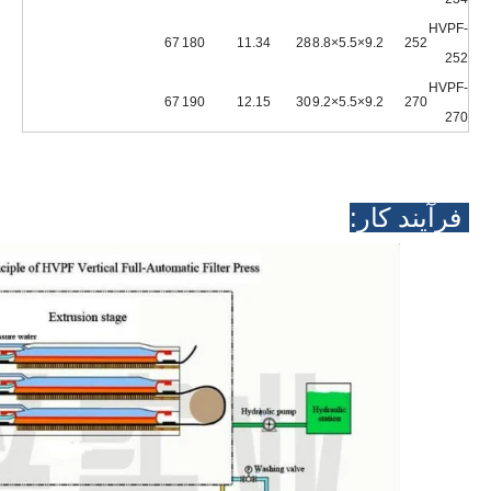
HVPF-
67
180
11.34
28
9.2×5.5×8.8
252
252
HVPF-
67
190
12.15
30
9.2×5.5×9.2
270
270
فرآیند کار: