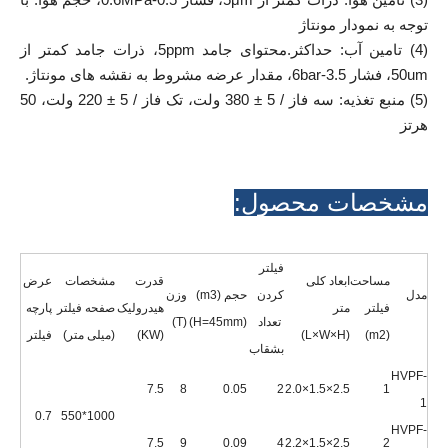
توجه به نمودار مونتاژ
(4) تامین آب: حداکثر.محتوای جامد 5ppm، ذرات جامد کمتر از
50um، فشار 3.5-6bar، مقدار عرضه مشروط به نقشه های مونتاژ.
(5) منبع تغذیه: سه فاز / 5 ± 380 ولت، تک فاز / 5 ± 220 ولت، 50
هرتز
مشخصات محصول:
فیلتر
مساحت
ابعاد کلی
قدرت
مشخصات
عرض
مدل
کردن
حجم (m3)
وزن
فیلتر
متر
هیدرولیک
صفحه فیلتر
پارچه
تعداد
(H=45mm)
(T)
(m2)
(L×W×H)
(KW)
(میلی متر)
فیلتر
بشقاب
HVPF-
7.5
8
0.05
2
2.5×1.5×2.0
1
1
0.7
1000*550
HVPF-
7.5
9
0.09
4
2.5×1.5×2.2
2