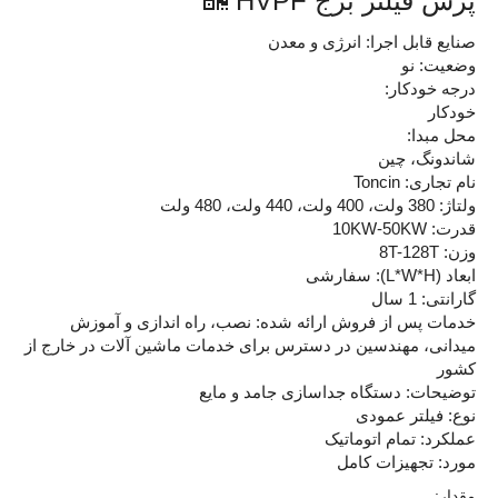
پرس فیلتر برج HVPF
صنایع قابل اجرا: انرژی و معدن
وضعیت: نو
درجه خودکار:
خودکار
محل مبدا:
شاندونگ، چین
نام تجاری: Toncin
ولتاژ: 380 ولت، 400 ولت، 440 ولت، 480 ولت
قدرت: 10KW-50KW
وزن: 8T-128T
ابعاد (L*W*H): سفارشی
گارانتی: 1 سال
خدمات پس از فروش ارائه شده: نصب، راه اندازی و آموزش
میدانی، مهندسین در دسترس برای خدمات ماشین آلات در خارج از
کشور
توضیحات: دستگاه جداسازی جامد و مایع
نوع: فیلتر عمودی
عملکرد: تمام اتوماتیک
مورد: تجهیزات کامل
مقدار: