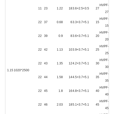
HVPF-
11
23
1.22
18
3.5×2.5×3.6
27
27
HVPF-
22
37
0.68
6
5.1×3.7×3.3
15
15
HVPF-
22
39
0.9
8
5.1×3.7×3.6
20
20
HVPF-
22
42
1.13
10
5.1×3.7×3.9
25
25
HVPF-
22
43
1.35
12
5.1×3.7×4.2
30
30
1.15
2500*1020
HVPF-
22
44
1.58
14
5.1×3.7×4.5
35
35
HVPF-
22
45
1.8
16
5.1×3.7×4.8
40
40
HVPF-
22
46
2.03
18
5.1×3.7×5.1
45
45