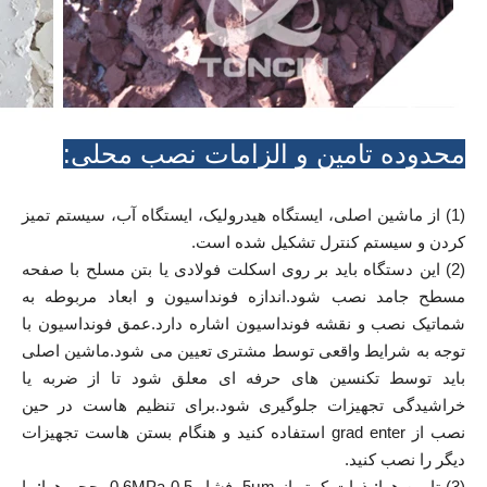
محدوده تامین و الزامات نصب محلی:
(1) از ماشین اصلی، ایستگاه هیدرولیک، ایستگاه آب، سیستم تمیز
کردن و سیستم کنترل تشکیل شده است.
(2) این دستگاه باید بر روی اسکلت فولادی یا بتن مسلح با صفحه
مسطح جامد نصب شود.اندازه فونداسیون و ابعاد مربوطه به
شماتیک نصب و نقشه فونداسیون اشاره دارد.عمق فونداسیون با
توجه به شرایط واقعی توسط مشتری تعیین می شود.ماشین اصلی
باید توسط تکنسین های حرفه ای معلق شود تا از ضربه یا
خراشیدگی تجهیزات جلوگیری شود.برای تنظیم هاست در حین
نصب از grad enter استفاده کنید و هنگام بستن هاست تجهیزات
دیگر را نصب کنید.
(3) تامین هوا: ذرات کمتر از 5μm، فشار 0.5-0.6MPa، حجم هوا: با