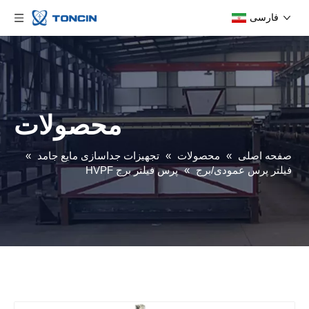
فارسی
محصولات
صفحه اصلی
»
محصولات
»
تجهیزات جداسازی مایع جامد
»
فیلتر پرس عمودی/برج
»
پرس فیلتر برج HVPF