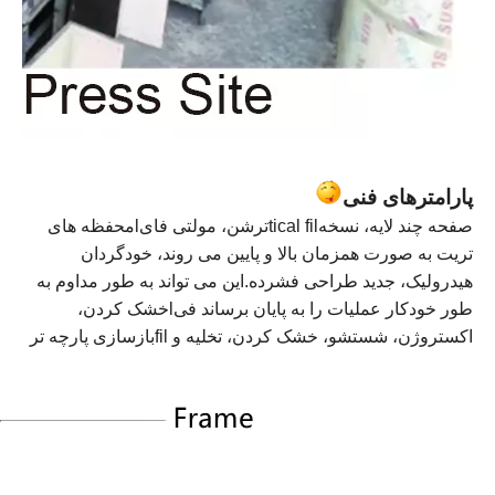
پارامترهای فنی
صفحه چند لایه، نسخه
l
ical fi
t
ترشن، مولتی فای
l
محفظه های
تریت به صورت همزمان بالا و پایین می روند، خودگردان
هیدرولیک، جدید
طراحی فشرده.این می تواند به طور مداوم به
طور خودکار عملیات را به پایان برساند
فی
l
خشک کردن،
اکستروژن، شستشو، خشک کردن، تخلیه
و fi
l
بازسازی پارچه تر