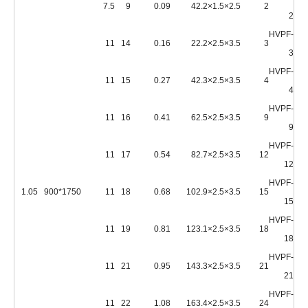
7.5
9
0.09
4
2.5×1.5×2.2
2
2
HVPF-
11
14
0.16
2
3.5×2.5×2.2
3
3
HVPF-
11
15
0.27
4
3.5×2.5×2.3
4
4
HVPF-
11
16
0.41
6
3.5×2.5×2.5
9
9
HVPF-
11
17
0.54
8
3.5×2.5×2.7
12
12
HVPF-
1.05
1750*900
11
18
0.68
10
3.5×2.5×2.9
15
15
HVPF-
11
19
0.81
12
3.5×2.5×3.1
18
18
HVPF-
11
21
0.95
14
3.5×2.5×3.3
21
21
HVPF-
11
22
1.08
16
3.5×2.5×3.4
24