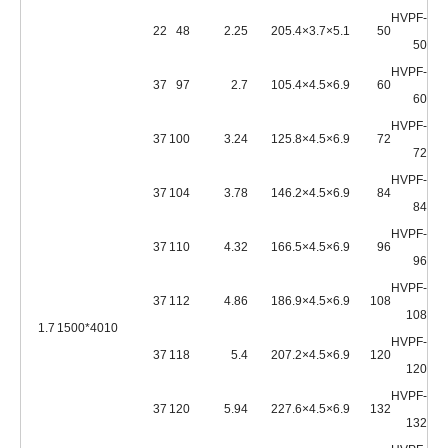
HVPF-
22
48
2.25
20
5.1×3.7×5.4
50
50
HVPF-
37
97
2.7
10
6.9×4.5×5.4
60
60
HVPF-
37
100
3.24
12
6.9×4.5×5.8
72
72
HVPF-
37
104
3.78
14
6.9×4.5×6.2
84
84
HVPF-
37
110
4.32
16
6.9×4.5×6.5
96
96
HVPF-
37
112
4.86
18
6.9×4.5×6.9
108
108
1.7
4010*1500
HVPF-
37
118
5.4
20
6.9×4.5×7.2
120
120
HVPF-
37
120
5.94
22
6.9×4.5×7.6
132
132