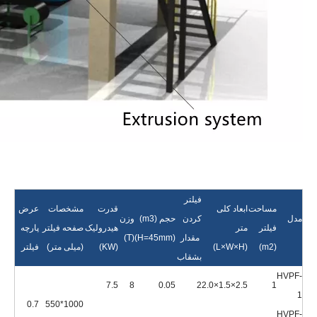
فیلتر
مساحت
ابعاد کلی
قدرت
مشخصات
عرض
مدل
کردن
حجم (m3)
وزن
فیلتر
متر
هیدرولیک
صفحه فیلتر
پارچه
مقدار
(H=45mm)
(T)
(m2)
(L×W×H)
(KW)
(میلی متر)
فیلتر
بشقاب
HVPF-
7.5
8
0.05
2
2.5×1.5×2.0
1
1
0.7
1000*550
HVPF-