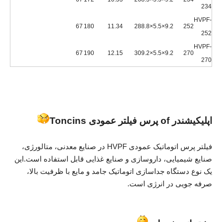
234
HVPF-
67
180
11.34
28
9.2×5.5×8.8
252
252
HVPF-
67
190
12.15
30
9.2×5.5×9.2
270
270
اپلیکیشن
در o
f پرس فیلتر عمودی Toncin
s
فیلتر پرس اتوماتیک عمودی HVPF در صنایع معدنی، متالورژی،
صنایع شیمیایی، داروسازی و صنایع غذایی قابل استفاده است.این
یک نوع دستگاه جداسازی اتوماتیک جامد و مایع با ظرفیت بالا،
صرفه جویی در انرژی است.