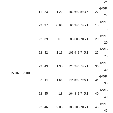
24
HVPF-
11
23
1.22
18
3.5×2.5×3.6
27
27
HVPF-
22
37
0.68
6
5.1×3.7×3.3
15
15
HVPF-
22
39
0.9
8
5.1×3.7×3.6
20
20
HVPF-
22
42
1.13
10
5.1×3.7×3.9
25
25
HVPF-
22
43
1.35
12
5.1×3.7×4.2
30
30
1.15
2500*1020
HVPF-
22
44
1.58
14
5.1×3.7×4.5
35
35
HVPF-
22
45
1.8
16
5.1×3.7×4.8
40
40
HVPF-
22
46
2.03
18
5.1×3.7×5.1
45
45