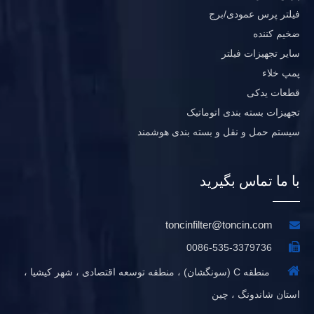
فیلتر پرس عمودی/برج
ضخیم کننده
سایر تجهیزات فیلتر
پمپ خلاء
قطعات یدکی
تجهیزات بسته بندی اتوماتیک
سیستم حمل و نقل و بسته بندی هوشمند
با ما تماس بگیرید
toncinfilter@toncin.com


0086-535-3379736

منطقه C (سونگشان) ، منطقه توسعه اقتصادی ، شهر کیشیا ،
استان شاندونگ ، چین