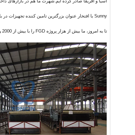
آسیا و آفریقا صادر کرده ایم.شهرت ما هم در بازارهای دا
Sunny با افتخار عنوان بزرگترین تامین کننده تجهیزات در بازار FGD چین را دارد.ما شراکت قوی با پنج گروه بزرگ قدرت در چین و همچنین شرکت های برق استانی داریم.
تا به امروز، ما بیش از هزار پروژه FGD را با بیش از 2000 واحد تجهیزات در حال حاضر در سراسر جهان تکمیل کرده ایم.