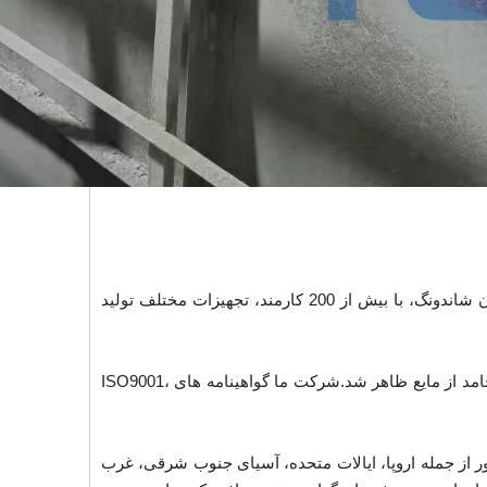
Yantai Sunny Hexing Environment Protection Equipment Co., Ltd. (شعبه Toncin Group) در سال 2004، واقع در Yantai، استان شاندونگ، با بیش از 200 کارمند، تجهیزات مختلف تولید
پس از بیش از یک دهه پیشرفت، سانی به عنوان یک متخصص در طراحی، تحقیق و توسعه، تولید، نصب و پشتیبانی فنی جداسازی جامد از مایع ظاهر شد.شرکت ما گواهینامه های ISO9001،
ک تامین کننده داخلی پیشرو در ماشین آلات جداسازی جامد از مایعات، محصولات خود را با موفقیت به بیش از 20 کشور از جمله اروپا، ایالات متحده، آسیای جنوب شرقی، غرب