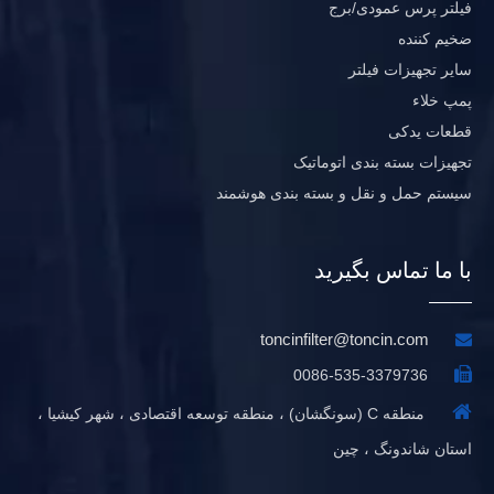
فیلتر پرس عمودی/برج
ضخیم کننده
سایر تجهیزات فیلتر
پمپ خلاء
قطعات یدکی
تجهیزات بسته بندی اتوماتیک
سیستم حمل و نقل و بسته بندی هوشمند
با ما تماس بگیرید
toncinfilter@toncin.com


0086-535-3379736

منطقه C (سونگشان) ، منطقه توسعه اقتصادی ، شهر کیشیا ،
استان شاندونگ ، چین