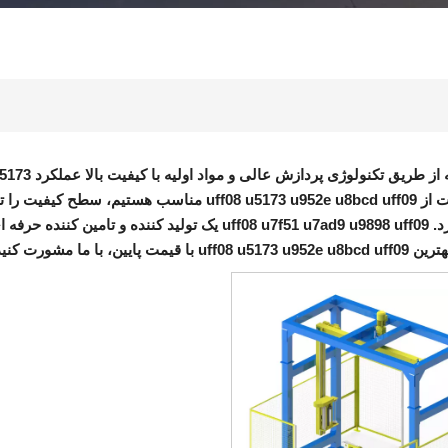
 طریق تکنولوژی پردازش عالی و مواد اولیه با کیفیت بالا عملکرد
u5173
ات از
uff08 u5173 u952e u8bcd uff09
مناسب هستیم، سطح کیفیت را 
د.
uff08 u7f51 u7ad9 u9898 uff09
یک تولید کننده و تامین کننده حرفه 
هترین
uff08 u5173 u952e u8bcd uff09
با قیمت پایین، با ما مشورت کنید