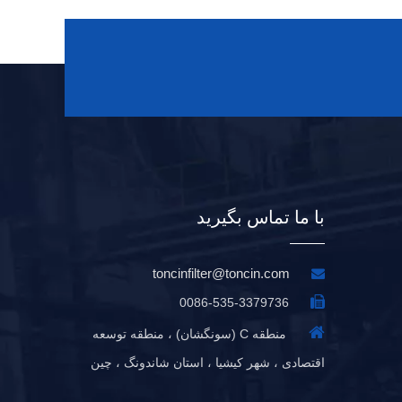
با ما تماس بگیرید
toncinfilter@toncin.com


0086-535-3379736

منطقه C (سونگشان) ، منطقه توسعه
اقتصادی ، شهر کیشیا ، استان شاندونگ ، چین