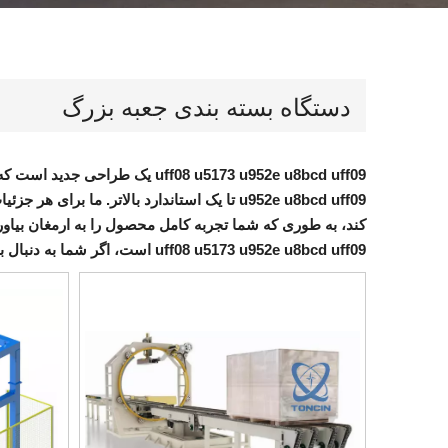
دستگاه بسته بندی جعبه بزرگ
uff08 u5173 u952e u8bcd uff09
یک طراحی جدید است که از
u952e u8bcd uff09
تا یک استاندارد بالاتر. ما برای هر جزئی
کند، به طوری که شما تجربه کامل محصول را به ارمغان بیاور
uff08 u5173 u952e u8bcd uff09
است، اگر شما به دنبال ب