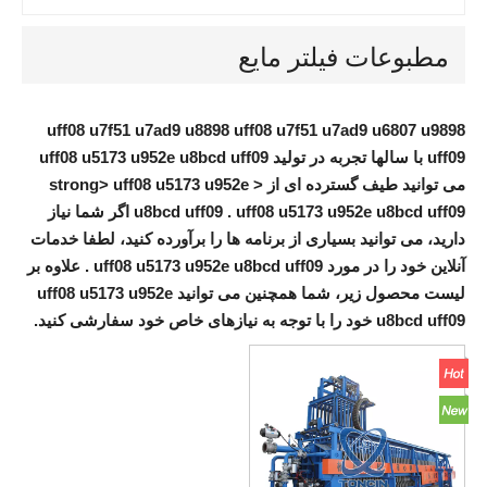
مطبوعات فیلتر مایع
uff08 u7f51 u7ad9 u8898 uff08 u7f51 u7ad9 u6807 u9898
uff09
با سالها تجربه در تولید
uff08 u5173 u952e u8bcd uff09
می توانید طیف گسترده ای از < strong> uff08 u5173 u952e
uff08 u5173 u952e u8bcd uff09
.
u8bcd uff09
اگر شما نیاز
دارید، می توانید بسیاری از برنامه ها را برآورده کنید، لطفا خدمات
آنلاین خود را در مورد
uff08 u5173 u952e u8bcd uff09
. علاوه بر
لیست محصول زیر، شما همچنین می توانید
uff08 u5173 u952e
u8bcd uff09
خود را با توجه به نیازهای خاص خود سفارشی کنید.