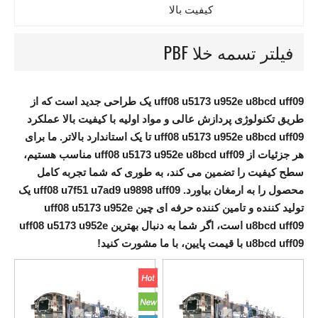
کیفیت بالا
کیفیت بالا
فیلتر تسمه خلا PBF
uff08 u5173 u952e u8bcd uff09
یک طراحی جدید است که از
طریق تکنولوژی پردازش عالی و مواد اولیه با کیفیت بالا عملکرد
uff08 u5173 u952e u8bcd uff09
تا یک استاندارد بالاتر. ما برای
هر جزئیات از
uff08 u5173 u952e u8bcd uff09
مناسب هستیم،
سطح کیفیت را تضمین می کند، به طوری که شما تجربه کامل
محصول را به ارمغان بیاورد.
uff08 u7f51 u7ad9 u9898 uff09
یک
تولید کننده و تامین کننده حرفه ای چین
uff08 u5173 u952e
u8bcd uff09
است، اگر شما به دنبال بهترین
uff08 u5173 u952e
u8bcd uff09
با قیمت پایین، با ما مشورت کنید!