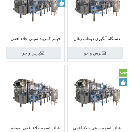
دستگاه آبگیری دوغاب زغال
فیلتر کمربند سینی خلاء افقی
سنگ وکیوم فیلتر پرس PBF
مستمر PBF حرفه ای طراحی
جدید برای پردازش دوغاب
پرس و جو
پرس و جو
معدنی
فیلتر تسمه سینی خلاء افقی
فیلتر تسمه خلاء افقی صفحه