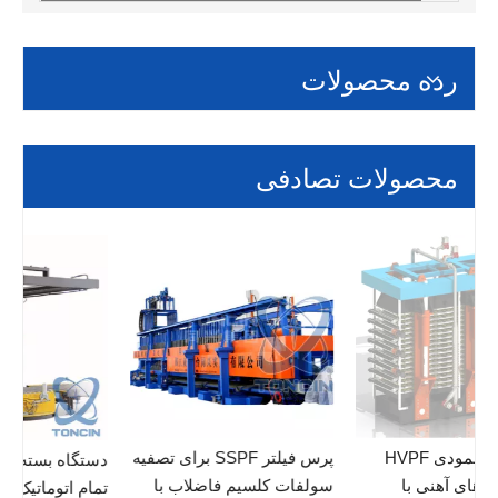
رده محصولات
محصولات تصادفی
فیلتر پرس عمودی HVPF
پرس فیلتر SSPF برای تصفیه
دستگا
برای باطله های آهنی با
سولفات کلسیم فاضلاب با
تمام 