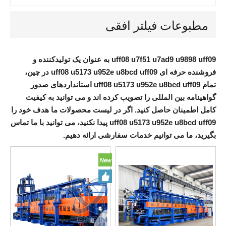
مطبوعات فیلتر افقی
uff08 u7f51 u7ad9 u9898 uff09
به عنوان یک تولیدکننده و
فروشنده حرفه ای
uff08 u5173 u952e u8bcd uff09
در چین،
تمام
uff08 u5173 u952e u8bcd uff09
استانداردهای صدور
گواهینامه بین المللی را تصویب کرده اند و می توانید به کیفیت
کامل اطمینان حاصل کنید. اگر در لیست محصولات ما هدف خود را
uff08 u5173 u952e u8bcd uff09
پیدا نکنید، می توانید با ما تماس
بگیرید، ما می توانیم خدمات سفارشی ارائه دهیم.